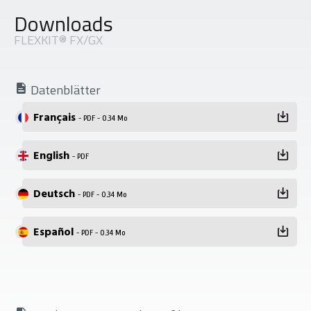
Downloads
FLEXKIT® FX/GX
Datenblätter
Français
- PDF - 0.34 Mo
English
- PDF
Deutsch
- PDF - 0.34 Mo
Español
- PDF - 0.34 Mo