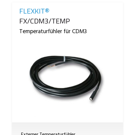
FLEXKIT®
Reference
FX/CDM3/TEMP
Temperaturfühler für CDM3
Externer Temperaturfühler