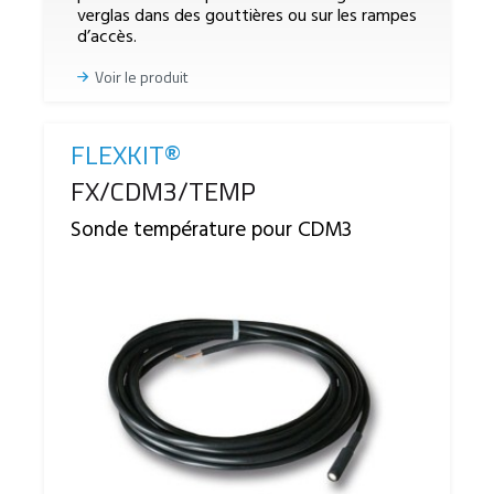
verglas dans des gouttières ou sur les rampes
d’accès.
Voir le produit
FLEXKIT®
Reference
FX/CDM3/TEMP
Sonde température pour CDM3