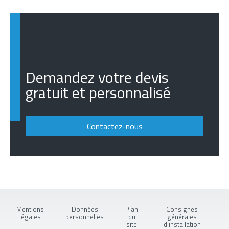
Demandez votre devis
gratuit et personnalisé
Contactez-nous
Mentions
Données
Plan
Consignes
légales
personnelles
du
générales
site
d'installation