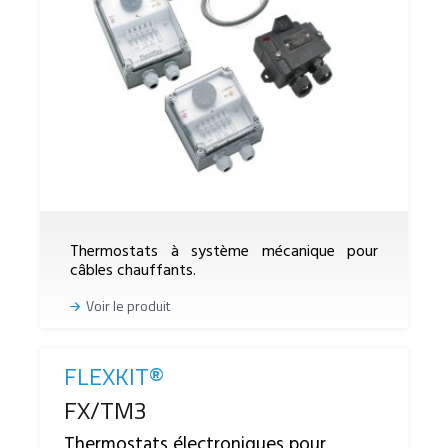
Thermostats à système mécanique pour
câbles chauffants.
Voir le produit
FLEXKIT®
Reference
FX/TM3
Thermostats électroniques pour