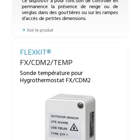
Ce dispositif a pour fonction de contrôler en
permanence la présence de neige ou de
verglas dans des gouttières ou sur les rampes
d’accès de petites dimensions.
Voir le produit
FLEXKIT®
Reference
FX/CDM2/TEMP
Sonde température pour
Hygrothermostat FX/CDM2