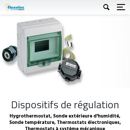
Aller
au
contenu
principal
Appliquer
Dispositifs de régulation
Hygrothermostat, Sonde extérieure d'humidité,
Sonde température, Thermostats électroniques,
Thermostats à système mécanique