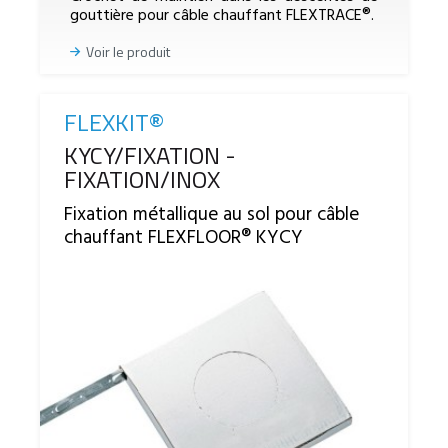
gouttière pour câble chauffant FLEXTRACE®.
Voir le produit
FLEXKIT®
Reference
KYCY/FIXATION -
FIXATION/INOX
Fixation métallique au sol pour câble
chauffant FLEXFLOOR® KYCY