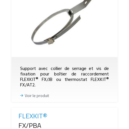
Support avec collier de serrage et vis de
fixation pour boîtier de raccordement
FLEXKIT® FX/JB ou thermostat FLEXKIT®
FX/AT2.
Voir le produit
FLEXKIT®
Reference
FX/PBA