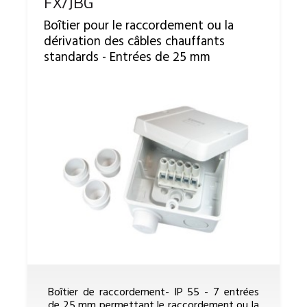
Reference
FX/JBG
Boîtier pour le raccordement ou la
dérivation des câbles chauffants
standards - Entrées de 25 mm
Boîtier de raccordement- IP 55 - 7 entrées
de 25 mm permettant le raccordement ou la