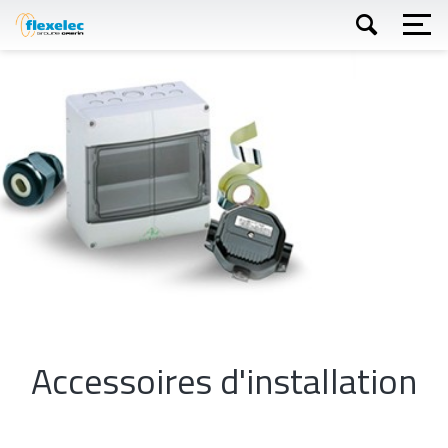
Aller
au
contenu
principal
Appliquer
Accessoires d'installation