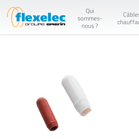
Aller
au
Qui
Câble
contenu
sommes-
principal
chauffa
nous ?