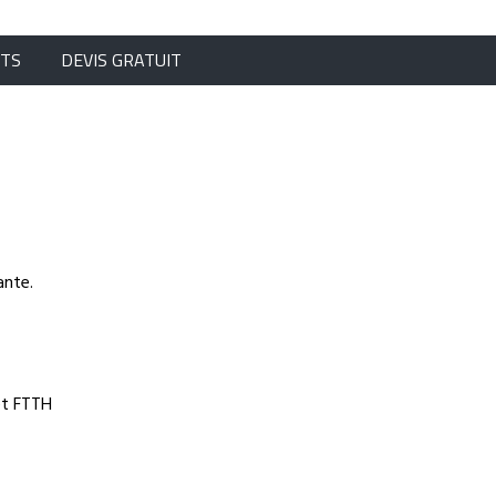
NTS
DEVIS GRATUIT
ante.
et FTTH