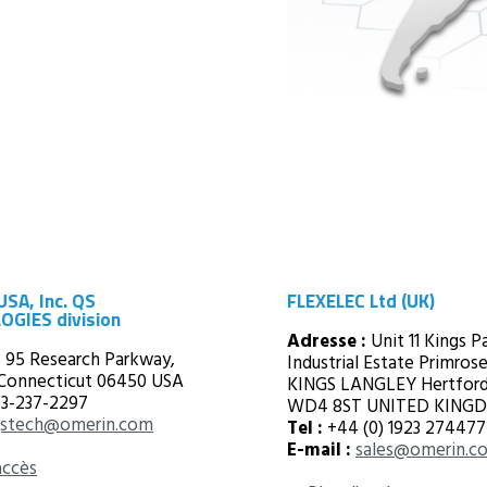
SA, Inc. QS
FLEXELEC Ltd (UK)
GIES division
Adresse :
Unit 11 Kings P
:
95 Research Parkway,
Industrial Estate Primrose 
 Connecticut 06450 USA
KINGS LANGLEY Hertford
03-237-2297
WD4 8ST UNITED KING
stech@omerin.com
Tel :
+44 (0) 1923 274477
E-mail :
sales@omerin.co
accès