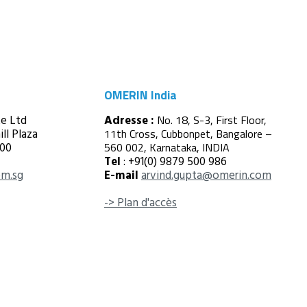
OMERIN India
e Ltd
Adresse :
No. 18, S-3, First Floor,
ll Plaza
11th Cross, Cubbonpet, Bangalore –
900
560 002, Karnataka, INDIA
Tel
: +91(0) 9879 500 986
om.sg
E-mail
arvind.gupta@omerin.com
-> Plan d'accès