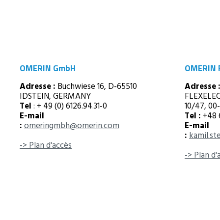
OMERIN GmbH
OMERIN 
Adresse :
Buchwiese 16, D-65510
Adresse 
IDSTEIN, GERMANY
FLEXELEC 
Tel
: + 49 (0) 6126.94.31-0
10/47, 0
E-mail
Tel :
+48 
:
omeringmbh@omerin.com
E-mail
:
kamil.s
-> Plan d'accès
-> Plan d'