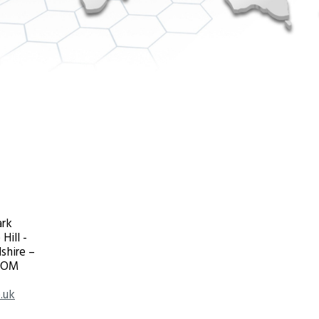
ark
Hill -
shire –
DOM
.uk