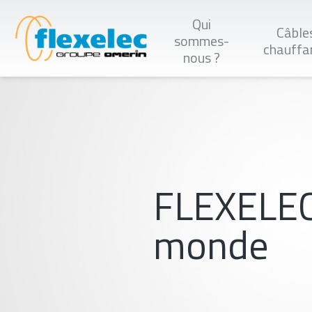
Aller
au
Qui
Câble
contenu
sommes-
principal
chauffa
nous ?
FLEXELEC
monde