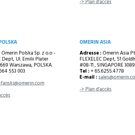
-> Plan d'accès
POLSKA
OMERIN ASIA
:
Omerin Polska Sp. z o.o -
Adresse :
Omerin Asia Pt
Dept, Ul. Emilii Plater
FLEXELEC Dept, 51 Goldhi
0-669 Warszawa, POLSKA
#08-11 , SINGAPORE 308
664 553 003
Tel :
+ 65.6255.4778
E-mail :
sales@omerin.c
tefanski@omerin.com
-> Plan d'accès
accès