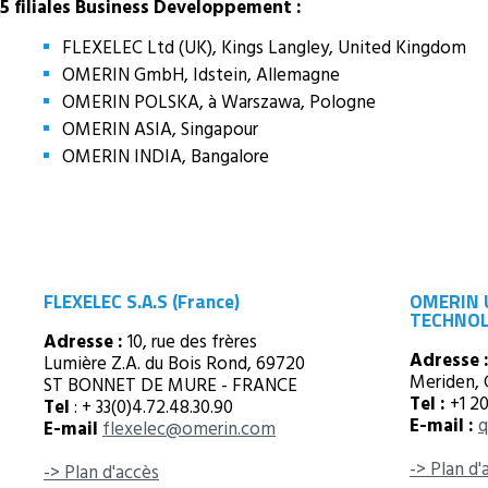
5 filiales Business Developpement :
FLEXELEC Ltd (UK), Kings Langley, United Kingdom
OMERIN GmbH, Idstein, Allemagne
OMERIN POLSKA, à Warszawa, Pologne
OMERIN ASIA, Singapour
OMERIN INDIA, Bangalore
FLEXELEC S.A.S (France)
OMERIN U
TECHNOLO
Adresse :
10, rue des frères
Adresse 
Lumière Z.A. du Bois Rond, 69720
Meriden,
ST BONNET DE MURE - FRANCE
Tel :
+1 2
Tel
: + 33(0)4.72.48.30.90
E-mail :
q
E-mail
flexelec@omerin.com
-> Plan d'
-> Plan d'accès