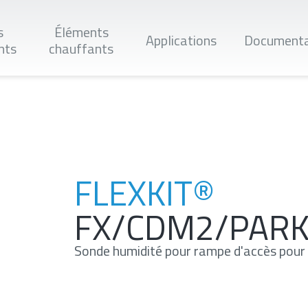
s
Éléments
Applications
Documenta
nts
chauffants
Applique
FLEXKIT®
FX/CDM2/PAR
Sonde humidité pour rampe d'accès pou