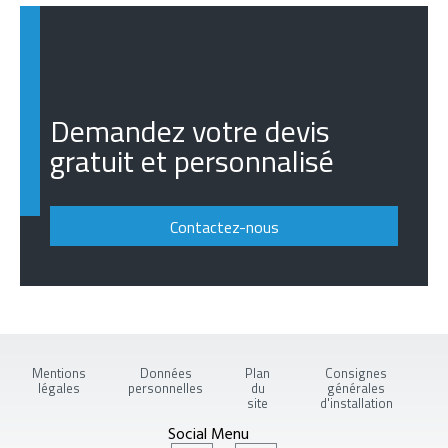
Demandez votre devis
gratuit et personnalisé
Contactez-nous
Mentions
Données
Plan
Consignes
légales
personnelles
du
générales
site
d'installation
Social Menu