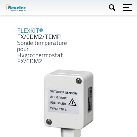
Aller
au
contenu
principal
Appliquer
FLEXKIT®
FX/CDM2/TEMP
Sonde température
pour
Hygrothermostat
FX/CDM2