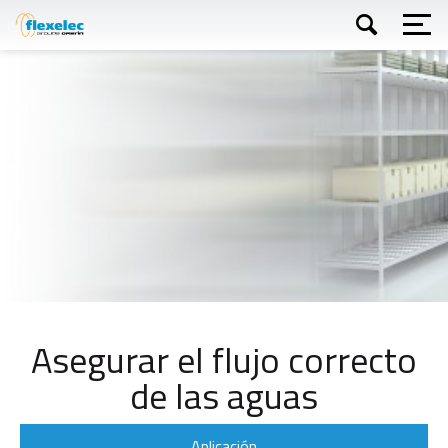
Skip
to
main
content
Buscar
Asegurar el flujo correcto
de las aguas
Aplicación