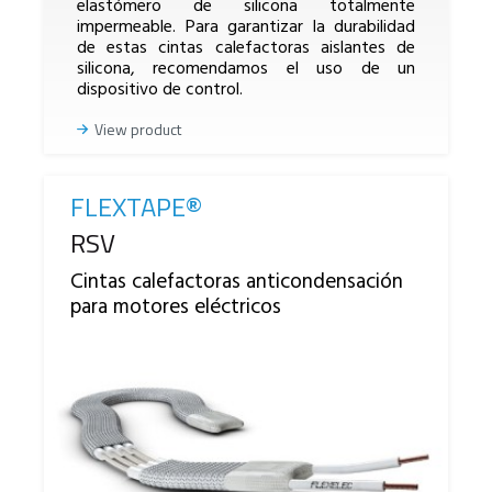
elastómero de silicona totalmente
impermeable. Para garantizar la durabilidad
de estas cintas calefactoras aislantes de
silicona, recomendamos el uso de un
dispositivo de control.
View product
FLEXTAPE®
Reference
RSV
Cintas calefactoras anticondensación
para motores eléctricos