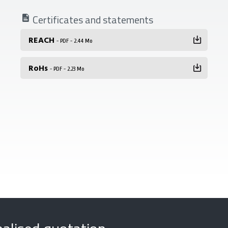
Certificates and statements
REACH
- PDF - 2.44 Mo
RoHs
- PDF - 2.23 Mo