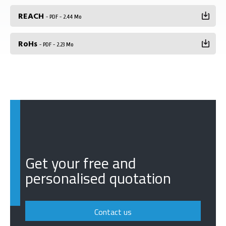
REACH
- PDF - 2.44 Mo
RoHs
- PDF - 2.23 Mo
Get your free and
personalised quotation
Contact us