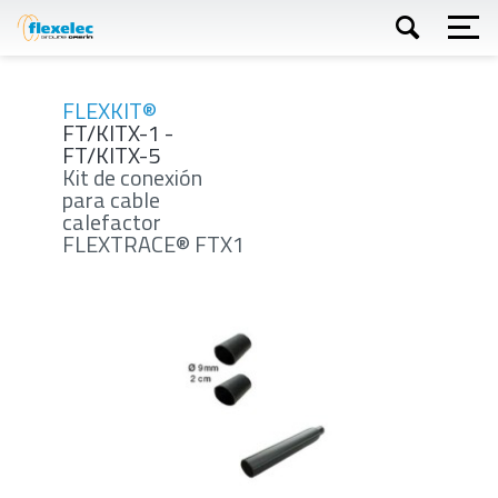
Skip
to
main
content
Buscar
FLEXKIT®
FT/KITX-1 -
FT/KITX-5
Kit de conexión
para cable
calefactor
FLEXTRACE® FTX1