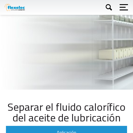
Skip
to
main
content
Buscar
Separar el fluido calorífico
del aceite de lubricación
Aplicación