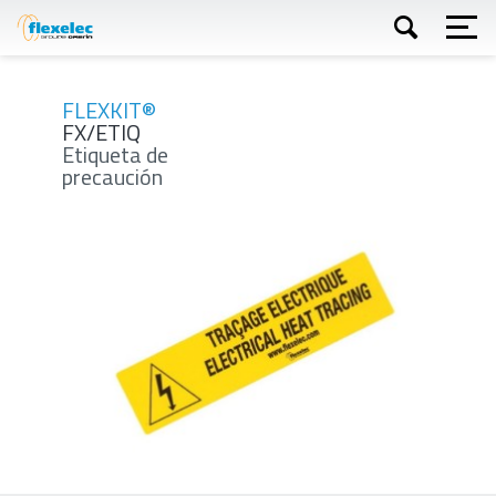
Skip
to
main
content
Buscar
FLEXKIT®
FX/ETIQ
Etiqueta de
precaución