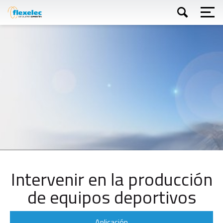
Skip
to
main
content
Buscar
Intervenir en la producción
de equipos deportivos
Aplicación