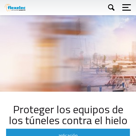
Skip
to
main
content
Buscar
Proteger los equipos de
los túneles contra el hielo
aplicación