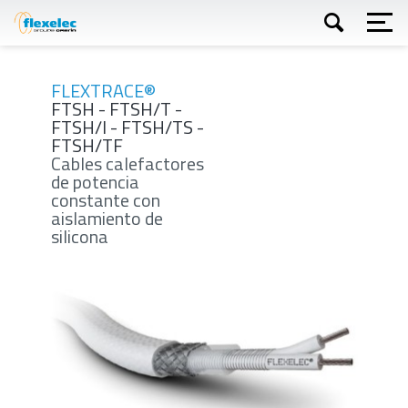
Skip
to
main
content
Buscar
FLEXTRACE®
FTSH - FTSH/T -
FTSH/I - FTSH/TS -
FTSH/TF
Cables calefactores
de potencia
constante con
aislamiento de
silicona