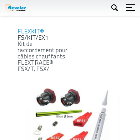
Aller
au
contenu
principal
Appliquer
FLEXKIT®
FS/KIT/EX1
Kit de
raccordement pour
câbles chauffants
FLEXTRACE®
FSX/T, FSX/I